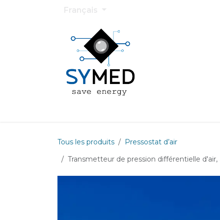
Se rendre au contenu
Français
Accueil
Services
Projets
Sol
Tous les produits
Pressostat d’air
Transmetteur de pression différentielle d'air