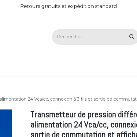
Retours gratuits et expédition standard
utions
Portail Client
Evenement
RDV Démo 
, alimentation 24 Vca/cc, connexion à 3 fils et sortie de commuta
Transmetteur de pression différen
alimentation 24 Vca/cc, connexio
sortie de commutation et affic