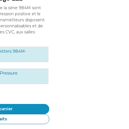
de la série 984M sont
ression positive et le
ransmetteurs disposent
personnalisables et de
es CVC, aux salles
mitters 984M-
l Pressure
panier
aits