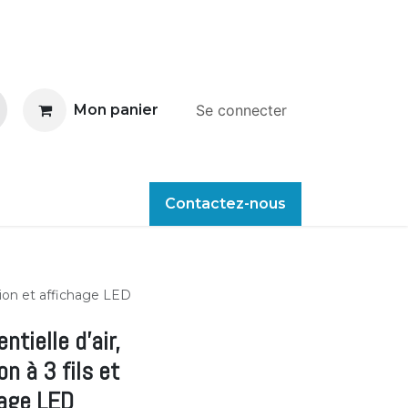
Mon panier
Se connecter
Open Blue
Actualités
Contactez-nous
Boutique
Recrutement
tion et affichage LED
tielle d'air,
n à 3 fils et
hage LED