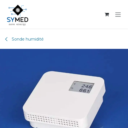
Se rendre au contenu
Sonde humidité